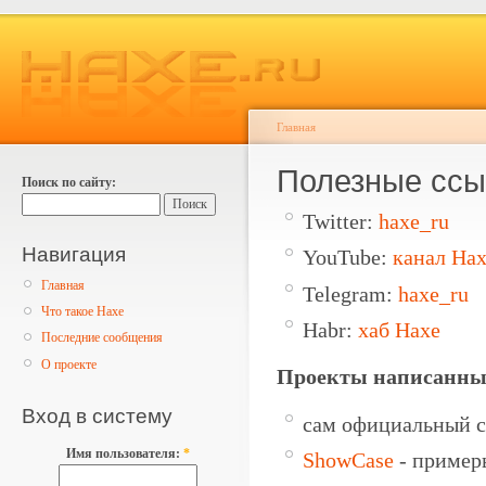
Главная
Полезные ссы
Поиск по сайту:
Twitter:
haxe_ru
Навигация
YouTube:
канал Hax
Главная
Telegram:
haxe_ru
Что такое Haxe
Habr:
хаб Haxe
Последние сообщения
О проекте
Проекты написанные
Вход в систему
сам официальный 
Имя пользователя:
*
ShowCase
- пример