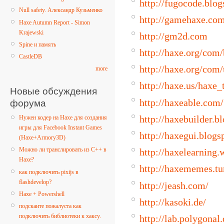
http://fugocode.blogs
Null safety. Александр Кузьменко
http://gamehaxe.co
Haxe Autumn Report - Simon
Krajewski
http://gm2d.com
Spine и память
http://haxe.org/com/
CastleDB
http://haxe.org/com/
more
http://haxe.us/haxe_
Новые обсуждения
http://haxeable.com/
форума
http://haxebuilder.b
Нужен кодер на Haxe для создания
игры для Facebook Instant Games
http://haxegui.blogs
(Haxe+Armory3D)
Можно ли транслировать из C++ в
http://haxelearning.
Haxe?
http://haxememes.t
как подключить pixijs в
flashdevelop?
http://jeash.com/
Haxe + Powershell
http://kasoki.de/
подскаите пожалуста как
подключить библиотеки к хаксу.
http://lab.polygonal.