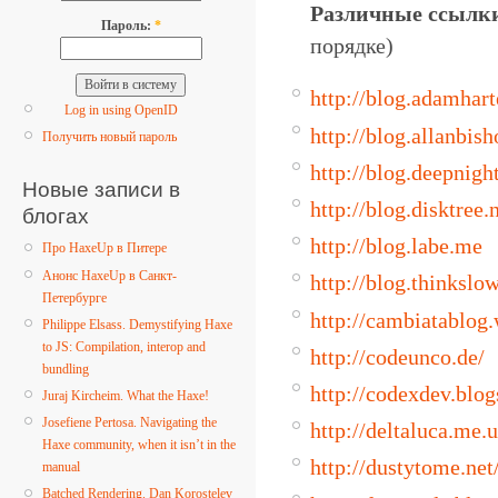
Различные ссылки
Пароль:
*
порядке)
http://blog.adamhar
Log in using OpenID
http://blog.allanbis
Получить новый пароль
http://blog.deepnight
Новые записи в
http://blog.disktree.n
блогах
http://blog.labe.me
Про HaxeUp в Питере
Анонс HaxeUp в Санкт-
http://blog.thinkslow
Петербурге
http://cambiatablog
Philippe Elsass. Demystifying Haxe
to JS: Compilation, interop and
http://codeunco.de/
bundling
http://codexdev.blo
Juraj Kircheim. What the Haxe!
Josefiene Pertosa. Navigating the
http://deltaluca.me.
Haxe community, when it isn’t in the
http://dustytome.ne
manual
Batched Rendering. Dan Korostelev